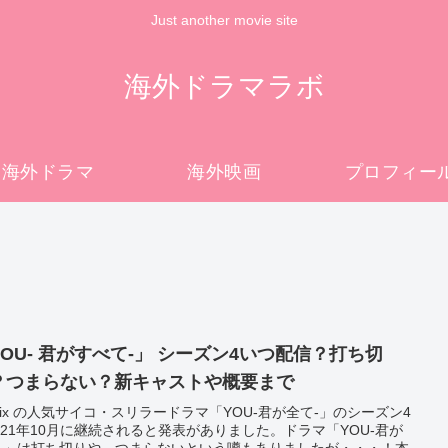
Just another movie site
海外ドラマラボ
海外ドラマ
海外映画
プロフィー
YOU- 君がすべて-」 シーズン4いつ配信？打ち切
？つまらない？新キャストや概要まで
tflix の人気サイコ・スリラードラマ「YOU-君が全て-」のシーズン4
021年10月に継続されると発表がありました。ドラマ「YOU-君が
-」は打ち切りや、つまらないという噂もありましたが・・・！本