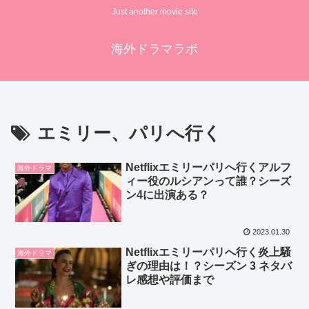
Just another movie site
海外ドラマラボ
エミリー、パリへ行く
Netflixエミリーパリへ行くアルフ
海外ドラマ
ィー役のルシアンって誰？シーズ
ン4に出演ある？
2023.01.30
Netflixエミリーパリへ行く炎上騒
海外ドラマ
ぎの理由は！？シーズン 3 ネタバ
レ感想や評価まで