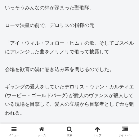
いっそうみんなの絆が深まった聖歌隊。
ローマ法皇の前で、デロリスの指揮の元
「アイ・ウィル・フォロー・ヒム」の歌、そしてゴスペル
にアレンジした曲をノリノリで歌って披露して
会場を歓喜の渦に巻き込み幕を閉じるのでした。
ギャングの愛人をしていたデロリス・ヴァン・カルティエ
(ウーピー・ゴールドバーグ) が愛人のヴァンスが殺人して
いる現場を目撃して、愛人の立場から目撃者として命を狙
われる。
最初は修道女として「こうあるべき」と本当の自分として
メニュー
ホーム
検索
トップ
サイドバー