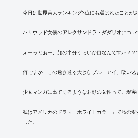
今日は世界美人ランキング3位にも選ばれたことが
ハリウッド女優の
アレクサンドラ・ダダリオ
につい
えーっとぉー、顔の半分くらいが目なんですが？？^^
何ですか！この透き通る大きなブルーアイ、吸い込
少女マンガに出てくるようなお顔の女性って、現実
私はアメリカのドラマ「ホワイトカラー」で私の愛
した。