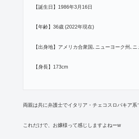
【誕生日】1986年3月16日
【年齢】36歳 (2022年現在)
【出身地】アメリカ合衆国､ニューヨーク州､ニ
【身長】173cm
両親は共に弁護士でイタリア・チェコスロバキア系
これだけで、お嬢様って感じしますよねーw