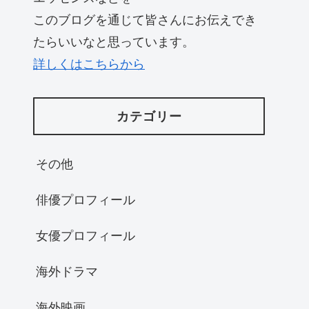
このブログを通じて皆さんにお伝えでき
たらいいなと思っています。
詳しくはこちらから
カテゴリー
その他
俳優プロフィール
女優プロフィール
海外ドラマ
海外映画