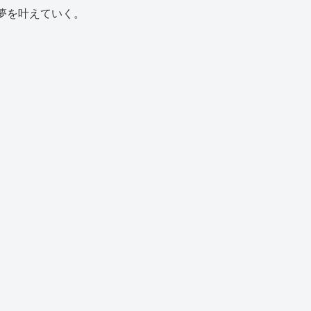
夢を叶えていく。