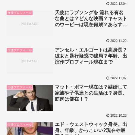
2022.12.04
天使にラブソングを 流れる有名
女優プロフィール
な曲とは？どんな映画？キャスト
のウーピーは現在何歳？あらす
じ、ネタバレまで
2022.11.22
アンセル・エルゴートは高身長？
俳優プロフィール
彼女と暴行疑惑で破局？年齢、出
演作プロフィール現在まで
2022.11.07
マット・ボマー現在は？結婚して
俳優プロフィール
家族や子供達との生活は？身長、
筋肉は健在！？
2022.10.28
エド・ウェストウィック身長、出
俳優プロフィール
身、年齢、かっこいい?現在や最